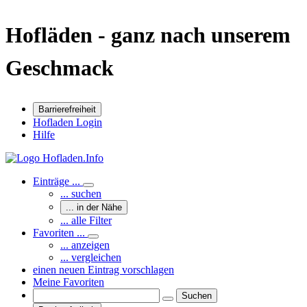
Hofläden - ganz nach unserem
Geschmack
Barrierefreiheit
Hofladen Login
Hilfe
Einträge ...
... suchen
... in der Nähe
... alle Filter
Favoriten ...
... anzeigen
... vergleichen
einen neuen Eintrag vorschlagen
Meine Favoriten
Suchen