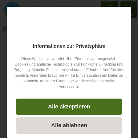
Menu
mein Text
Informationen zur Privatsphäre
Diese Website verwendet - Ihre Erlaubnis vorausgesetzt -
Cookies und ähnliche Technologien für Funktionen, Tracking und
Targeting. Manche Funktionen sind nur mit Erlaubnis von Cookies
möglich. Außerdem brauchen wir Ihr Einverständnis um Daten zu
sammeln, auf derer Grundlage wir diese Website weiter
verbessern.
Alle akzeptieren
Alle ablehnen