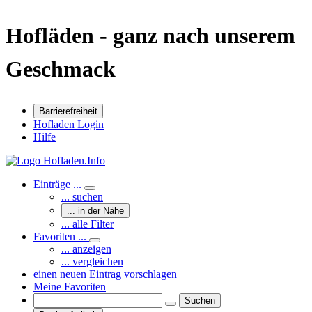
Hofläden - ganz nach unserem
Geschmack
Barrierefreiheit
Hofladen Login
Hilfe
Einträge ...
... suchen
... in der Nähe
... alle Filter
Favoriten ...
... anzeigen
... vergleichen
einen neuen Eintrag vorschlagen
Meine Favoriten
Suchen