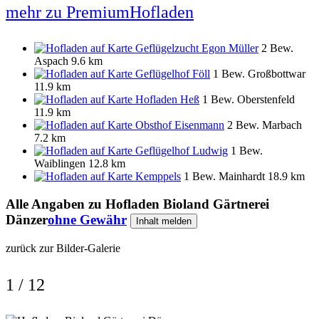
mehr zu PremiumHofladen
Geflügelzucht Egon Müller
2 Bew.
Aspach
9.6 km
Geflügelhof Föll
1 Bew.
Großbottwar
11.9 km
Hofladen Heß
1 Bew.
Oberstenfeld
11.9 km
Obsthof Eisenmann
2 Bew.
Marbach
7.2 km
Geflügelhof Ludwig
1 Bew.
Waiblingen
12.8 km
Kemppels
1 Bew.
Mainhardt
18.9 km
Alle Angaben zu
Hofladen Bioland Gärtnerei
Dänzer
ohne Gewähr
Inhalt melden
zurück zur Bilder-Galerie
1 / 12