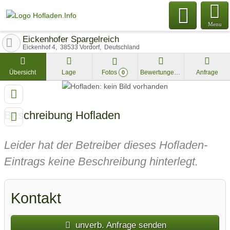
Menu
Eickenhofer Spargelreich
Eickenhof 4
38533
Vordorf
Deutschland
Übersicht
Lage
Fotos
Bewertungen
Anfrage
0
Beschreibung Hofladen
Leider hat der Betreiber dieses Hofladen-
Eintrags keine Beschreibung hinterlegt.
Kontakt
unverb. Anfrage senden