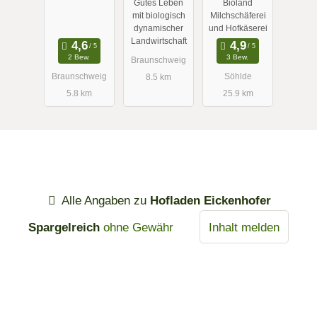
Gutes Leben
Bioland
mit biologisch
Milchschäferei
dynamischer
und Hofkäserei
Landwirtschaft
2 Bew.
3 Bew.
Braunschweig
Braunschweig
Söhlde
8.5 km
5.8 km
25.9 km
Alle Angaben zu
Hofladen Eickenhofer
Spargelreich
ohne Gewähr
Inhalt melden