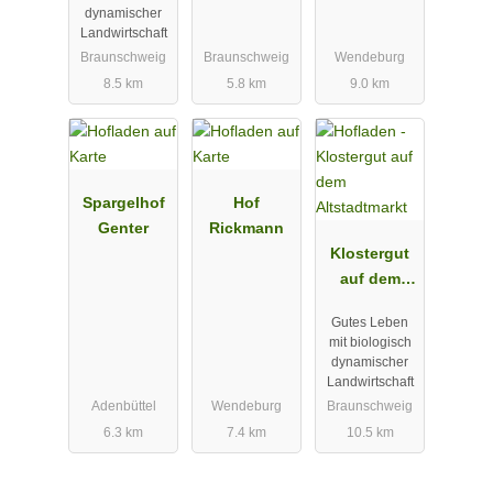
dynamischer
Landwirtschaft
Braunschweig
Braunschweig
Wendeburg
8.5 km
5.8 km
9.0 km
Spargelhof
Hof
Genter
Rickmann
Klostergut
auf dem
Altstadtmark
Gutes Leben
t
mit biologisch
dynamischer
Landwirtschaft
Adenbüttel
Wendeburg
Braunschweig
6.3 km
7.4 km
10.5 km