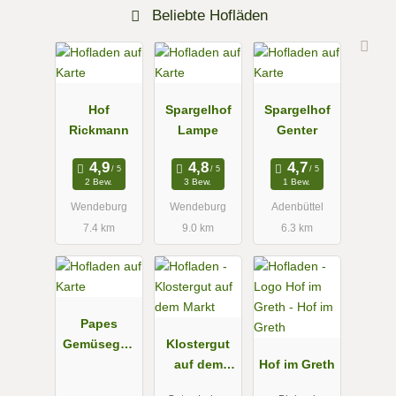
Beliebte Hofläden
Hof
Spargelhof
Spargelhof
Rickmann
Lampe
Genter
2 Bew.
3 Bew.
1 Bew.
Wendeburg
Wendeburg
Adenbüttel
7.4 km
9.0 km
6.3 km
Papes
Gemüsegart
Klostergut
en
auf dem
Hof im Greth
Markt