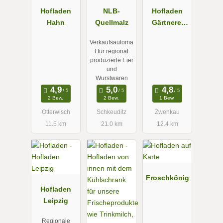
Hofladen
NLB-
Hofladen
Hahn
Quellmalz
Gärtnerei
Winzer
Verkaufsautoma
t für regional
produzierte Eier
und
Wurstwaren
2 Bew.
2 Bew.
1 Bew.
Otterwisch
Schkeuditz
Zwenkau
11.5 km
21.0 km
12.4 km
Froschkönig
Hofladen
Leipzig
Regionale