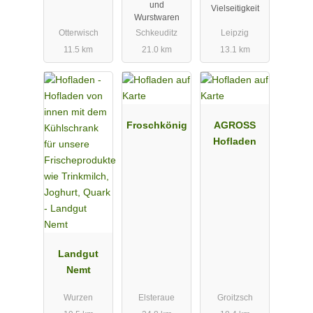
und
Vielseitigkeit
Wurstwaren
Otterwisch
Schkeuditz
Leipzig
11.5 km
21.0 km
13.1 km
Froschkönig
AGROSS
Hofladen
Landgut
Nemt
Wurzen
Elsteraue
Groitzsch