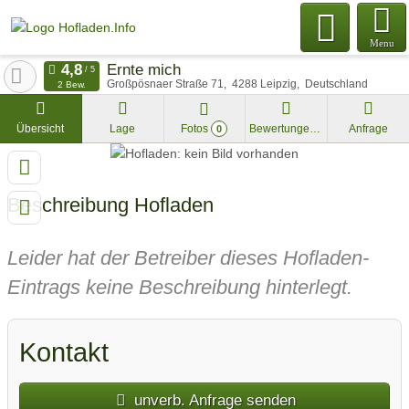
Menu
Ernte mich
Großpösnaer Straße 71
4288
Leipzig
Deutschland
2 Bew.
Übersicht
Lage
Fotos
Bewertungen
Anfrage
0
Beschreibung Hofladen
Leider hat der Betreiber dieses Hofladen-
Eintrags keine Beschreibung hinterlegt.
Kontakt
unverb. Anfrage senden