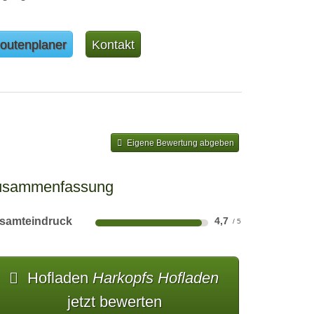
outenplaner
Kontakt
Eigene Bewertung abgeben
usammenfassung
samteindruck
4,7
Hofladen
Harkopfs Hofladen
jetzt bewerten