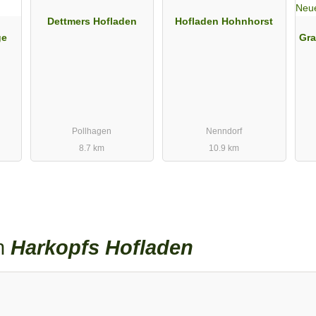
Dettmers Hofladen
Hofladen Hohnhorst
ge
Gra
Pollhagen
Nenndorf
8.7 km
10.9 km
en
Harkopfs Hofladen