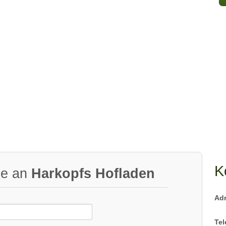
K
ge an
Harkopfs Hofladen
Ad
Tel