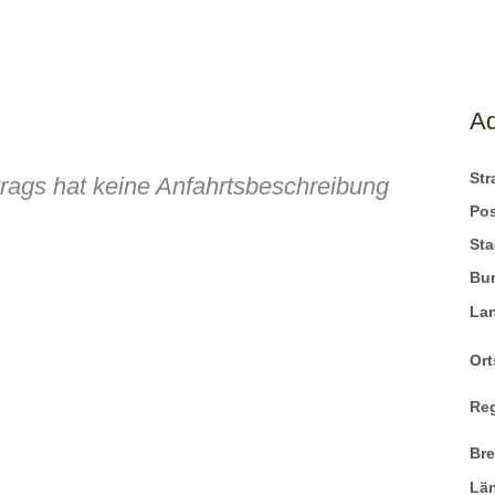
A
St
trags hat keine Anfahrtsbeschreibung
Pos
Sta
Bu
La
Ort
Re
Br
Lä