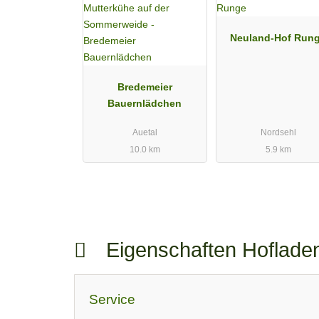
Neuland-Hof Run
Bredemeier
Bauernlädchen
Auetal
Nordsehl
10.0 km
5.9 km
Eigenschaften Hoflad
Service