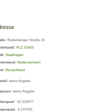
dresse
raße:
Rodenberger Straße 20
tleitzahl:
PLZ 31655
dt:
Stadthagen
ndesland:
Niedersachsen
nd:
Deutschland
steil:
keine Angabe
gionen:
keine Angabe
eitengrad
:
52.315677
ngengrad
:
9.237331