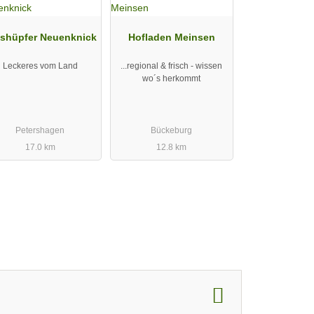
shüpfer Neuenknick
Hofladen Meinsen
Leckeres vom Land
...regional & frisch - wissen
wo´s herkommt
Petershagen
Bückeburg
17.0 km
12.8 km