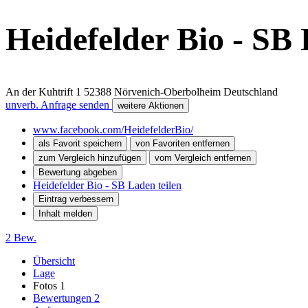
Heidefelder Bio - SB
An der Kuhtrift 1
52388
Nörvenich-Oberbolheim
Deutschland
unverb. Anfrage senden
weitere Aktionen
www.facebook.com/HeidefelderBio/
als Favorit speichern
von Favoriten entfernen
zum Vergleich hinzufügen
vom Vergleich entfernen
Bewertung abgeben
Heidefelder Bio - SB Laden teilen
Eintrag verbessern
Inhalt melden
2 Bew.
Übersicht
Lage
Fotos
1
Bewertungen
2