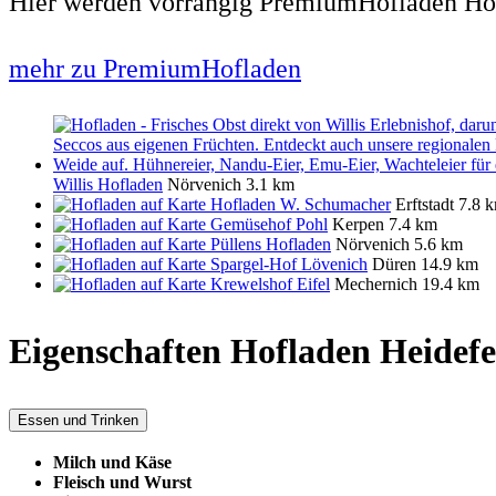
Hier werden vorrangig PremiumHofladen Hof
mehr zu PremiumHofladen
Willis Hofladen
Nörvenich
3.1 km
Hofladen W. Schumacher
Erftstadt
7.8 
Gemüsehof Pohl
Kerpen
7.4 km
Püllens Hofladen
Nörvenich
5.6 km
Spargel-Hof Lövenich
Düren
14.9 km
Krewelshof Eifel
Mechernich
19.4 km
Eigenschaften Hofladen
Heidefe
Essen und Trinken
Milch und Käse
Fleisch und Wurst