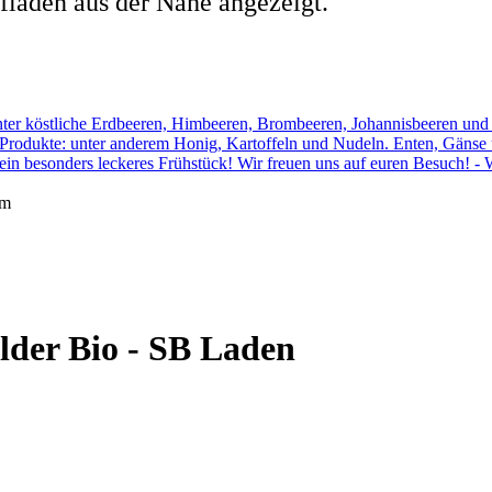
läden aus der Nähe angezeigt.
km
lder Bio - SB Laden