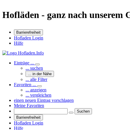
Hofläden - ganz nach unserem
Barrierefreiheit
Hofladen Login
Hilfe
Einträge ...
... suchen
... in der Nähe
... alle Filter
Favoriten ...
... anzeigen
... vergleichen
einen neuen Eintrag vorschlagen
Meine Favoriten
Suchen
Barrierefreiheit
Hofladen Login
Hilfe