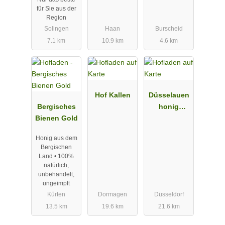
für Sie aus der
Region
Solingen
Haan
Burscheid
7.1 km
10.9 km
4.6 km
Hof Kallen
Düsselauen
Bergisches
honig
Bienen Gold
Jeremias
Bruker
Honig aus dem
Bergischen
Land • 100%
natürlich,
unbehandelt,
ungeimpft
Kürten
Dormagen
Düsseldorf
13.5 km
19.6 km
21.6 km