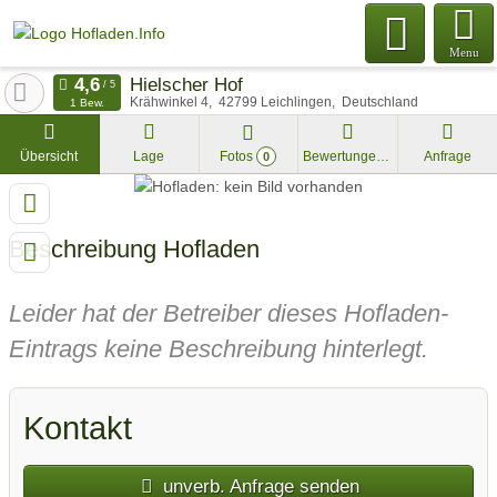
Menu
Hielscher Hof
Krähwinkel 4
42799
Leichlingen
Deutschland
1 Bew.
Übersicht
Lage
Fotos
Bewertungen
Anfrage
0
Beschreibung Hofladen
Leider hat der Betreiber dieses Hofladen-
Eintrags keine Beschreibung hinterlegt.
Kontakt
unverb. Anfrage senden