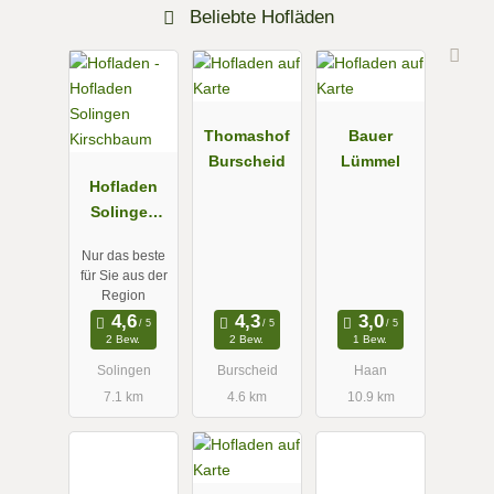
Beliebte Hofläden
Thomashof
Bauer
Burscheid
Lümmel
Hofladen
Solingen
Kirschbaum
Nur das beste
für Sie aus der
Region
2 Bew.
2 Bew.
1 Bew.
Solingen
Burscheid
Haan
7.1 km
4.6 km
10.9 km