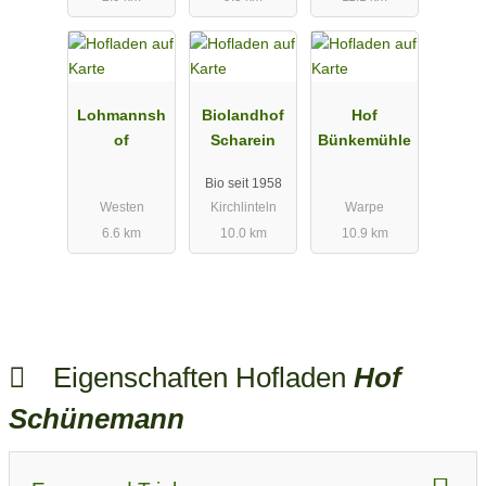
Lohmannsh
Biolandhof
Hof
of
Scharein
Bünkemühle
Bio seit 1958
Westen
Kirchlinteln
Warpe
6.6 km
10.0 km
10.9 km
Eigenschaften Hofladen
Hof
Schünemann