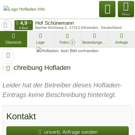
Menu
Hof Schünemann
Barmer Kirchweg 3
27313
Dörverden
Deutschland
4 Bew.
Übersicht
Lage
Fotos
Bewertungen
Anfrage
0
Beschreibung Hofladen
Leider hat der Betreiber dieses Hofladen-
Eintrags keine Beschreibung hinterlegt.
Kontakt
unverb. Anfrage senden