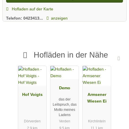
Hofladen auf der Karte
Telefon:
0423413...
anzeigen
Hofläden in der Nähe
Demo
Hof Voigts
Armsener
das der
Wiesen Ei
Leitspruch, das
Motto meines
Ladens
Dörverden
Verden
Kirchlinteln
2.9 km
9.5 km
11.1 km