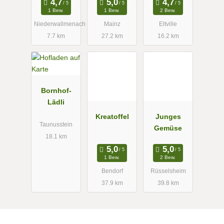
1 Bew.
1 Bew.
2 Bew.
Niederwallmenach
Mainz
Eltville
7.7 km
27.2 km
16.2 km
Bornhof-
Lädli
Kreatoffel
Junges
Taunusstein
Gemüse
18.1 km
1 Bew.
2 Bew.
Bendorf
Rüsselsheim
37.9 km
39.8 km