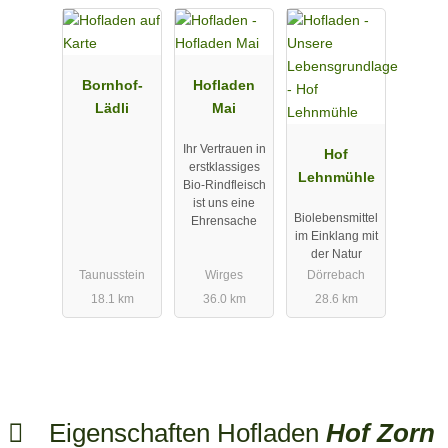
Bornhof-
Hofladen
Lädli
Mai
Ihr Vertrauen in
Hof
erstklassiges
Lehnmühle
Bio-Rindfleisch
ist uns eine
Biolebensmittel
Ehrensache
im Einklang mit
der Natur
Taunusstein
Wirges
Dörrebach
18.1 km
36.0 km
28.6 km
Eigenschaften Hofladen
Hof Zorn