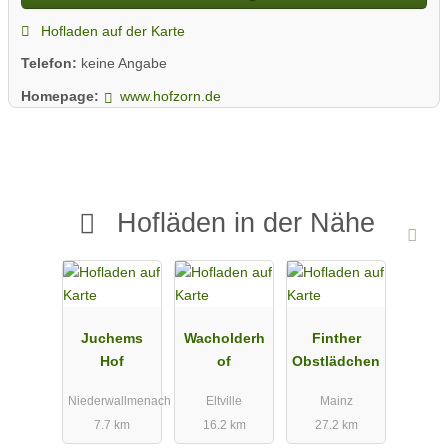
Hofladen auf der Karte
Telefon:
keine Angabe
Homepage:
www.hofzorn.de
Hofläden in der Nähe
Juchems
Wacholderh
Finther
Hof
of
Obstlädchen
Niederwallmenach
Eltville
Mainz
7.7 km
16.2 km
27.2 km