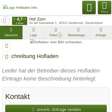
Menu
Hof Zorn
An der Ganswiese 1
65321
Heidenrod
Deutschland
1 Bew.
Übersicht
Lage
Fotos
Bewertungen
Anfrage
0
Beschreibung Hofladen
Leider hat der Betreiber dieses Hofladen-
Eintrags keine Beschreibung hinterlegt.
Kontakt
unverb. Anfrage senden