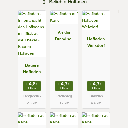
Beliebte Hofläden
An der
Dresdner
Hofladen
Heide
Weixdorf
Bauers
Hofladen
2 Bew.
1 Bew.
3 Bew.
Langebrück
Radeberg
Dresden
2.3 km
9.2 km
4.4 km