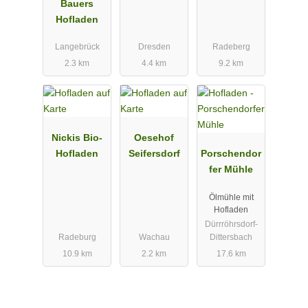
Bauers
Hofladen
Langebrück
Dresden
Radeberg
2.3 km
4.4 km
9.2 km
Nickis Bio-
Oesehof
Hofladen
Seifersdorf
Porschendor
fer Mühle
Ölmühle mit
Hofladen
Dürrröhrsdorf-
Radeburg
Wachau
Dittersbach
10.9 km
2.2 km
17.6 km