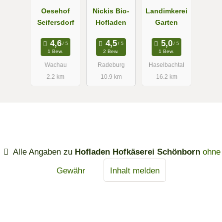
Oesehof
Nickis Bio-
Landimkerei
Seifersdorf
Hofladen
Garten
1 Bew.
2 Bew.
1 Bew.
Wachau
Radeburg
Haselbachtal
2.2 km
10.9 km
16.2 km
Alle Angaben zu
Hofladen Hofkäserei Schönborn
ohne
Gewähr
Inhalt melden