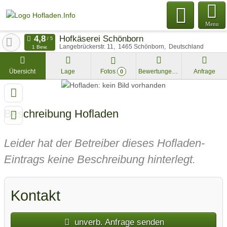
Menu
Hofkäserei Schönborn
Langebrückerstr. 11
1465
Schönborn
Deutschland
1 Bew.
Übersicht
Lage
Fotos
Bewertungen
Anfrage
0
Beschreibung Hofladen
Leider hat der Betreiber dieses Hofladen-
Eintrags keine Beschreibung hinterlegt.
Kontakt
unverb. Anfrage senden