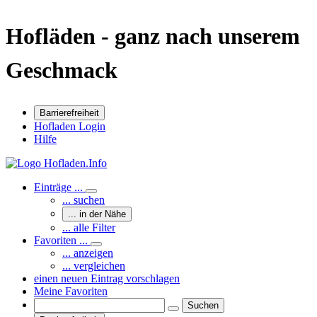
Hofläden - ganz nach unserem
Geschmack
Barrierefreiheit
Hofladen Login
Hilfe
Einträge ...
... suchen
... in der Nähe
... alle Filter
Favoriten ...
... anzeigen
... vergleichen
einen neuen Eintrag vorschlagen
Meine Favoriten
Suchen