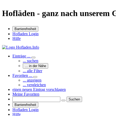
Hofläden - ganz nach unserem
Barrierefreiheit
Hofladen Login
Hilfe
Einträge ...
... suchen
... in der Nähe
... alle Filter
Favoriten ...
... anzeigen
... vergleichen
einen neuen Eintrag vorschlagen
Meine Favoriten
Suchen
Barrierefreiheit
Hofladen Login
Hilfe