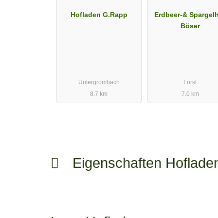
Hofladen G.Rapp
Erdbeer-& Spargel
Böser
Untergrombach
Forst
8.7 km
7.0 km
Eigenschaften Hoflad