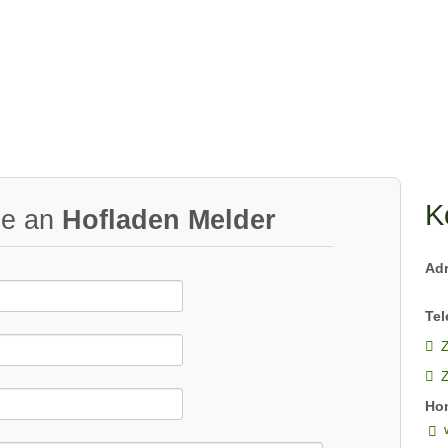
K
ge an
Hofladen Melder
Ad
Tel
Z
Ho