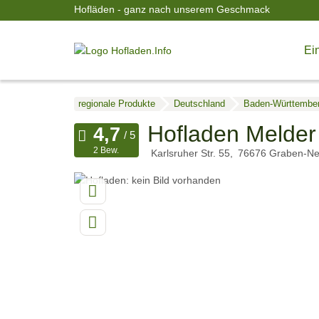
Hofläden - ganz nach unserem Geschmack
Ein
regionale Produkte
Deutschland
Baden-Württembe
Hofladen Melder
2 Bew.
Karlsruher Str. 55
76676
Graben-Ne