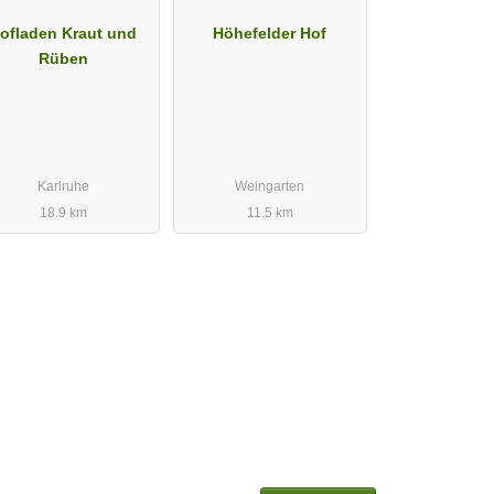
ofladen Kraut und
Höhefelder Hof
Rüben
Karlruhe
Weingarten
18.9 km
11.5 km