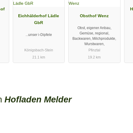
hof
H
Eichhälderhof Lädle
Obsthof Wenz
GbR
Obst, eigener Anbau,
Gemüse, regional,
...unser i-Dipfele
Backwaren, Milchprodukte,
Wurstwaren,
Königsbach-Stein
Pfinztal
21.1 km
19.2 km
en
Hofladen Melder