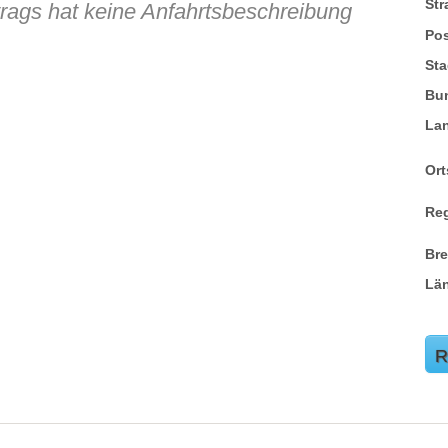
St
trags hat keine Anfahrtsbeschreibung
Pos
Sta
Bu
La
Ort
Re
Br
Lä
R