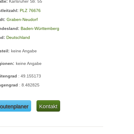
raße:
Karlsruher Str. 55
tleitzahl:
PLZ 76676
dt:
Graben-Neudorf
ndesland:
Baden-Württemberg
nd:
Deutschland
steil:
keine Angabe
gionen:
keine Angabe
eitengrad
:
49.155173
ngengrad
:
8.482825
outenplaner
Kontakt