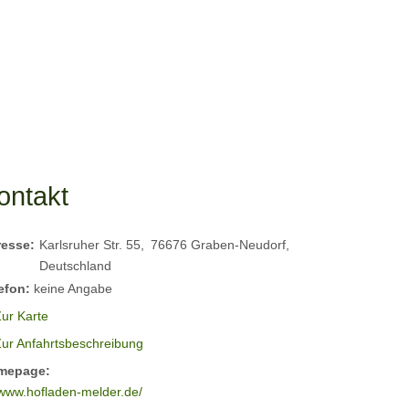
ontakt
resse:
Karlsruher Str. 55
76676
Graben-Neudorf
Deutschland
efon:
keine Angabe
ur Karte
Zur Anfahrtsbeschreibung
mepage:
www.hofladen-melder.de/