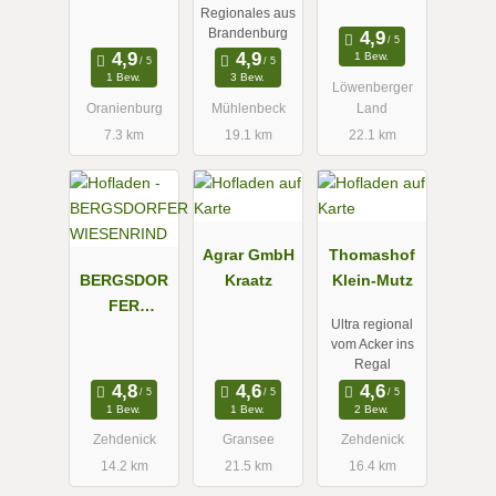
Regionales aus
Brandenburg
1 Bew.
1 Bew.
3 Bew.
Löwenberger
Oranienburg
Mühlenbeck
Land
7.3 km
19.1 km
22.1 km
Agrar GmbH
Thomashof
BERGSDOR
Kraatz
Klein-Mutz
FER
Ultra regional
WIESENRIND
vom Acker ins
Regal
1 Bew.
1 Bew.
2 Bew.
Zehdenick
Gransee
Zehdenick
14.2 km
21.5 km
16.4 km