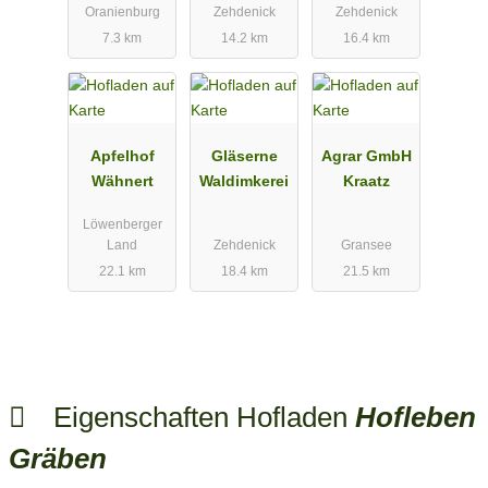
Oranienburg
Zehdenick
Zehdenick
7.3 km
14.2 km
16.4 km
Apfelhof
Gläserne
Agrar GmbH
Wähnert
Waldimkerei
Kraatz
Löwenberger
Land
Zehdenick
Gransee
22.1 km
18.4 km
21.5 km
Eigenschaften Hofladen
Hofleben
Gräben