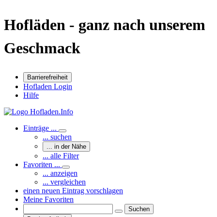
Hofläden - ganz nach unserem
Geschmack
Barrierefreiheit
Hofladen Login
Hilfe
Einträge ...
... suchen
... in der Nähe
... alle Filter
Favoriten ...
... anzeigen
... vergleichen
einen neuen Eintrag vorschlagen
Meine Favoriten
Suchen