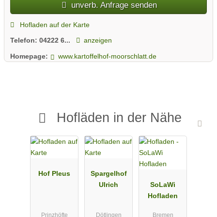
unverb. Anfrage senden
--> Große Sortenvielfalt // ca. 20 Sorten //
von Früh- bis Spätkartoffel und von fest-
Hofladen auf der Karte
bis mehligkochend
Telefon:
04222 6...
anzeigen
Homepage:
www.kartoffelhof-moorschlatt.de
--> Chemiefreie Lagerung
--> Ganzjähriger Verkauf
Hofläden in der Nähe
Hof Pleus
Spargelhof
Ulrich
SoLaWi
Hofladen
Prinzhöfte
Dötlingen
Bremen