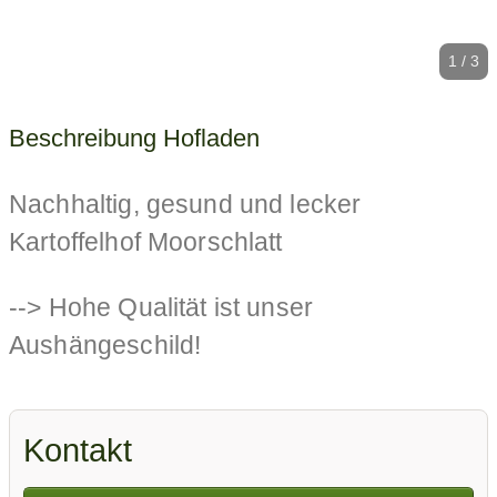
1 / 3
Beschreibung Hofladen
Nachhaltig, gesund und lecker
Kartoffelhof Moorschlatt
--> Hohe Qualität ist unser
Aushängeschild!
--> Vom Erzeuger direkt zum
Kontakt
Verbraucher