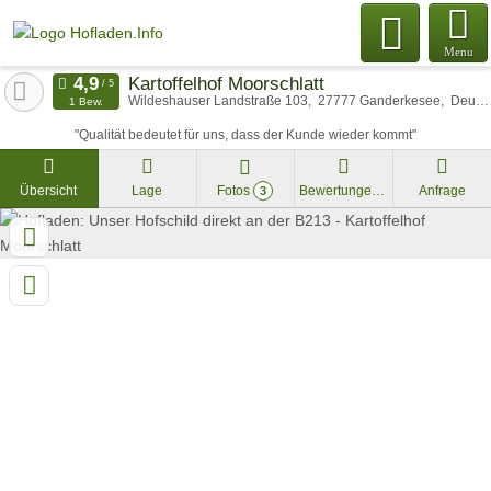
Menu
Kartoffelhof Moorschlatt
Wildeshauser Landstraße 103
27777
Ganderkesee
Deutschland
1 Bew.
"Qualität bedeutet für uns, dass der Kunde wieder kommt"
Übersicht
Lage
Fotos
Bewertungen
Anfrage
3