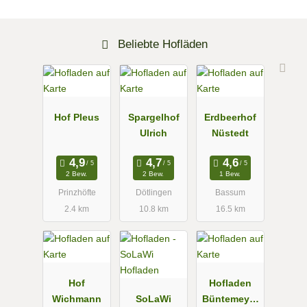
Beliebte Hofläden
Hof Pleus
Spargelhof
Erdbeerhof
Ulrich
Nüstedt
2 Bew.
2 Bew.
1 Bew.
Prinzhöfte
Dötlingen
Bassum
2.4 km
10.8 km
16.5 km
Hof
Hofladen
Wichmann
SoLaWi
Büntemeyer