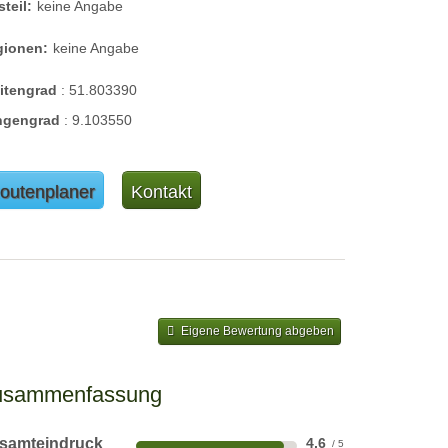
steil:
keine Angabe
gionen:
keine Angabe
eitengrad
:
51.803390
ngengrad
:
9.103550
outenplaner
Kontakt
Eigene Bewertung abgeben
usammenfassung
samteindruck
4,6