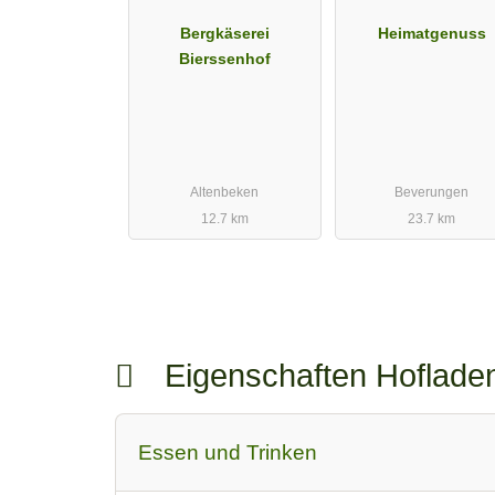
Bergkäserei
Heimatgenuss
Bierssenhof
Altenbeken
Beverungen
12.7 km
23.7 km
Eigenschaften Hoflad
Essen und Trinken