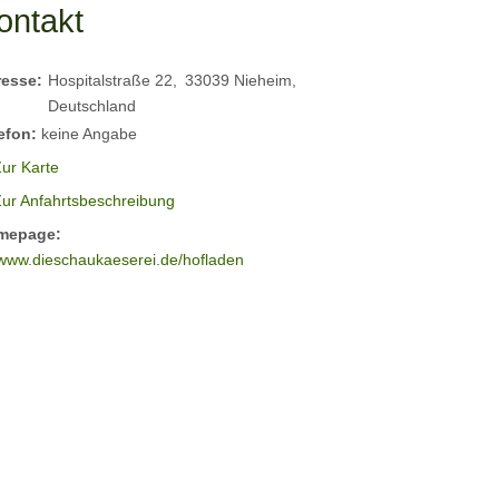
ontakt
resse:
Hospitalstraße 22
33039
Nieheim
Deutschland
efon:
keine Angabe
ur Karte
Zur Anfahrtsbeschreibung
mepage:
www.dieschaukaeserei.de/hofladen