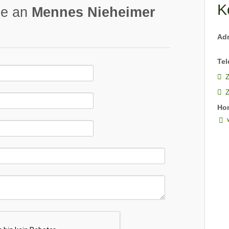
K
ge an
Mennes Nieheimer
Ad
Tel
Z
Ho