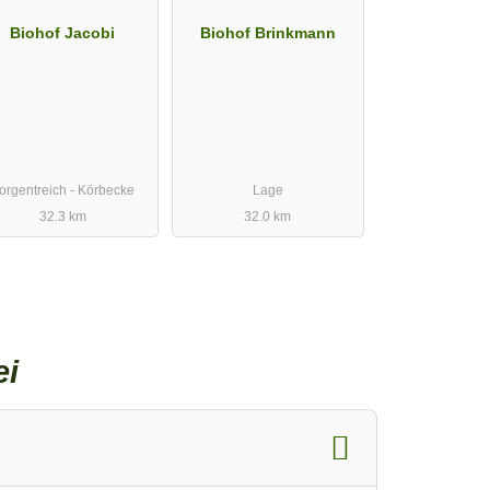
Biohof Jacobi
Biohof Brinkmann
orgentreich - Körbecke
Lage
32.3 km
32.0 km
ei