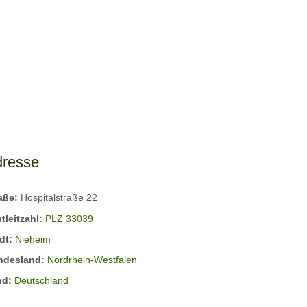
dresse
raße:
Hospitalstraße 22
tleitzahl:
PLZ 33039
dt:
Nieheim
ndesland:
Nordrhein-Westfalen
nd:
Deutschland