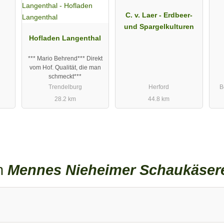
C. v. Laer - Erdbeer-
und Spargelkulturen
Hofladen Langenthal
*** Mario Behrend*** Direkt
vom Hof. Qualität, die man
schmeckt***
Trendelburg
Herford
B
28.2 km
44.8 km
en
Mennes Nieheimer Schaukäser