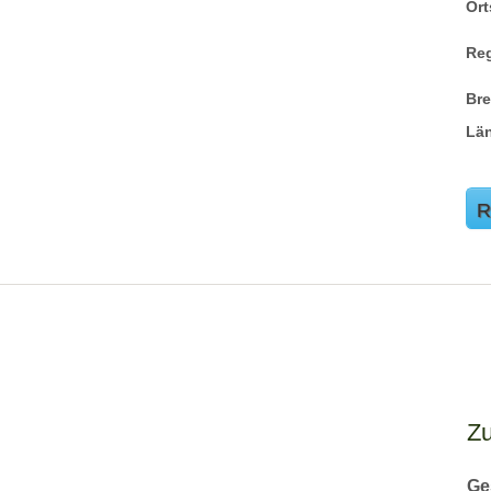
Ort
Re
Br
Lä
R
Z
Ge