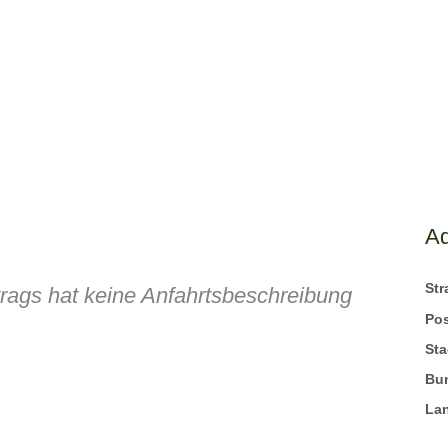
A
St
trags hat keine Anfahrtsbeschreibung
Pos
Sta
Bu
La