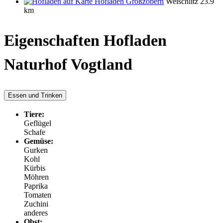
Hofladen Großzöbern
Weischlitz
23.9
km
Eigenschaften Hofladen
Naturhof Vogtland
Essen und Trinken
Tiere:
Geflügel
Schafe
Gemüse:
Gurken
Kohl
Kürbis
Möhren
Paprika
Tomaten
Zuchini
anderes
Obst: