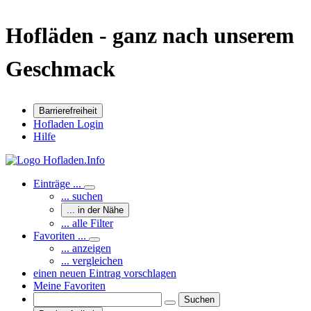
Hofläden - ganz nach unserem
Geschmack
Barrierefreiheit
Hofladen Login
Hilfe
Einträge ...
... suchen
... in der Nähe
... alle Filter
Favoriten ...
... anzeigen
... vergleichen
einen neuen Eintrag vorschlagen
Meine Favoriten
Suchen