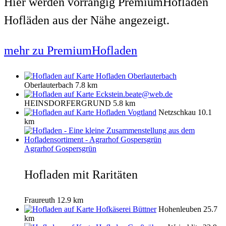
Hier werden vorrangig PremiumHofladen
Hofläden aus der Nähe angezeigt.
mehr zu PremiumHofladen
Hofladen Oberlauterbach
Oberlauterbach
7.8 km
Eckstein.beate@web.de
HEINSDORFERGRUND
5.8 km
Hofladen Vogtland
Netzschkau
10.1
km
Agrarhof Gospersgrün
Hofladen mit Raritäten
Fraureuth
12.9 km
Hofkäserei Büttner
Hohenleuben
25.7
km