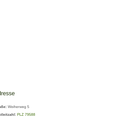
dresse
raße:
Weiherweg 5
tleitzahl:
PLZ 79588