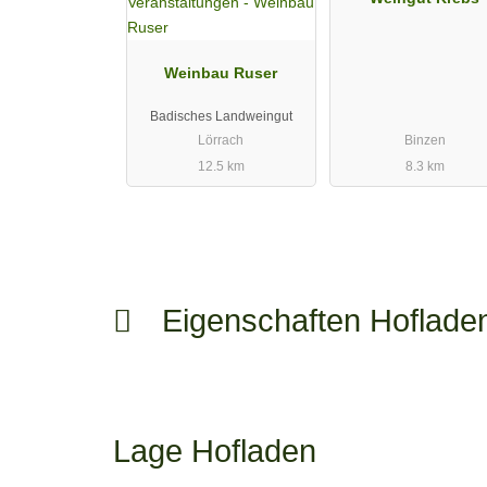
Weinbau Ruser
Badisches Landweingut
Lörrach
Binzen
12.5 km
8.3 km
Eigenschaften Hoflad
Lage Hofladen