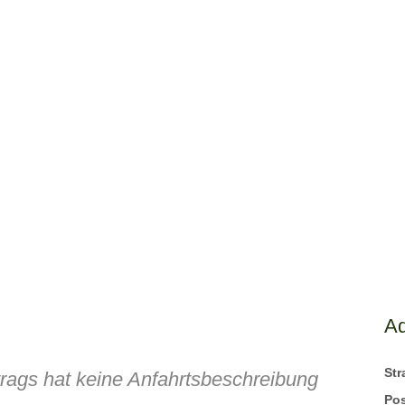
A
St
trags hat keine Anfahrtsbeschreibung
Pos