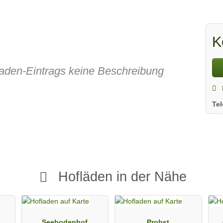
K
fladen-Eintrags keine Beschreibung
Te
Hofläden in der Nähe
Seebodenhof
Probst