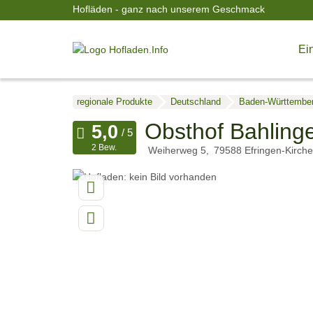
Hofläden - ganz nach unserem Geschmack
Ein
regionale Produkte
Deutschland
Baden-Württembe
Obsthof Bahling
2 Bew.
Weiherweg 5
79588
Efringen-Kirch