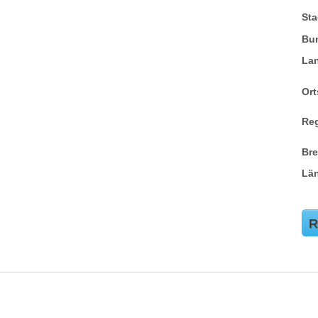
Sta
Bu
La
Ort
Re
Br
Lä
R