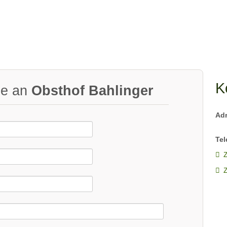
K
ge an
Obsthof Bahlinger
Ad
Tel
Z