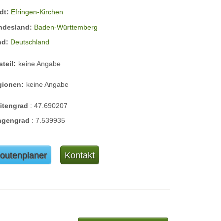
dt:
Efringen-Kirchen
ndesland:
Baden-Württemberg
nd:
Deutschland
steil:
keine Angabe
gionen:
keine Angabe
eitengrad
:
47.690207
ngengrad
:
7.539935
outenplaner
Kontakt