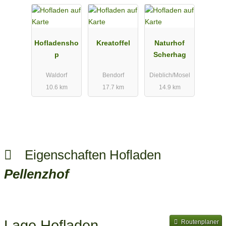
Hofladensho
Kreatoffel
Naturhof
p
Scherhag
Waldorf
Bendorf
Dieblich/Mosel
10.6 km
17.7 km
14.9 km
Eigenschaften Hofladen
Pellenzhof
Lage Hofladen
Routenplaner