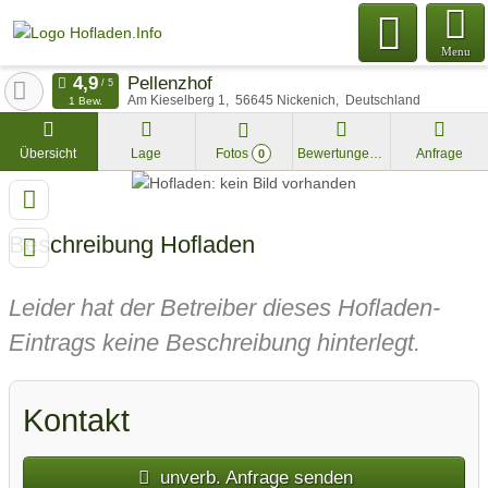
Menu
Pellenzhof
Am Kieselberg 1
56645
Nickenich
Deutschland
1 Bew.
Übersicht
Lage
Fotos
Bewertungen
Anfrage
0
Beschreibung Hofladen
Leider hat der Betreiber dieses Hofladen-
Eintrags keine Beschreibung hinterlegt.
Kontakt
unverb. Anfrage senden