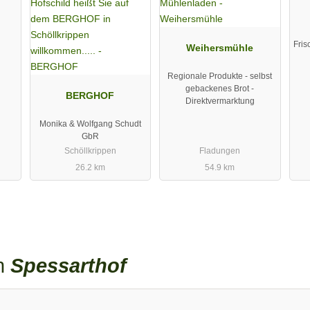
Fris
Weihersmühle
Regionale Produkte - selbst
gebackenes Brot -
BERGHOF
Direktvermarktung
Monika & Wolfgang Schudt
GbR
Schöllkrippen
Fladungen
26.2 km
54.9 km
en
Spessarthof