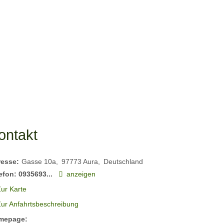
ontakt
resse:
Gasse 10a
97773
Aura
Deutschland
efon:
0935693...
anzeigen
ur Karte
Zur Anfahrtsbeschreibung
mepage: