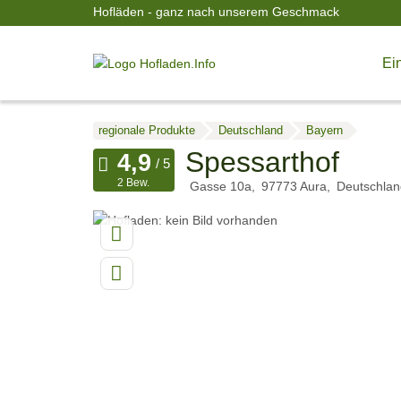
Hofläden - ganz nach unserem Geschmack
Ein
regionale Produkte
Deutschland
Bayern
Spessarthof
2 Bew.
Gasse 10a
97773
Aura
Deutschlan