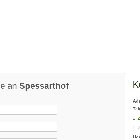
K
ge an
Spessarthof
Ad
Tel
Z
Ho