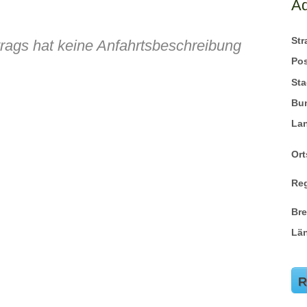
A
St
trags hat keine Anfahrtsbeschreibung
Pos
Sta
Bu
La
Ort
Re
Br
Lä
R