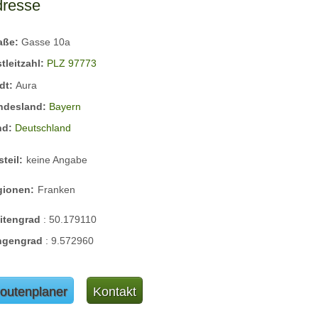
dresse
raße:
Gasse 10a
tleitzahl:
PLZ 97773
dt:
Aura
ndesland:
Bayern
nd:
Deutschland
steil:
keine Angabe
gionen:
Franken
eitengrad
:
50.179110
ngengrad
:
9.572960
outenplaner
Kontakt