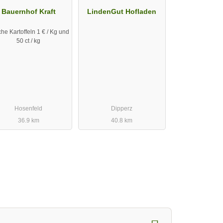
Bauernhof Kraft
LindenGut Hofladen
che Kartoffeln 1 € / Kg und
50 ct / kg
Hosenfeld
Dipperz
36.9 km
40.8 km