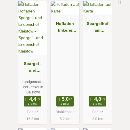
Hofladen
Spargelhof
Imkerei
am
Brauße
Storchennes
t
Spargel–
und
Erlebnishof
Landgemacht
Klaistow
und Lecker in
Klaistow!
1 Bew.
1 Bew.
1 Bew.
Beelitz
Blankensee
Beelitz
16.3 km
5.2 km
3.0 km