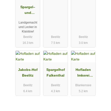
Spargel–
und
Erlebnishof
Landgemacht
Klaistow
und Lecker in
Klaistow!
Beelitz
Beelitz
Beelitz
16.3 km
7.5 km
3.0 km
Jakobs-Hof
Spargelhof
Hofladen
Beelitz
Falkenthal
Imkerei
Brauße
Beelitz
Beelitz
Blankensee
6.4 km
4.3 km
5.2 km