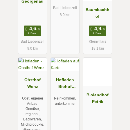
Georgenau
Bad Liebenzell
Baumbachh
8.0 km
of
2 Bew.
2 Bew.
Bad Liebenzell
Kleinvillars
9.0 km
18.1 km
Obsthof
Hofladen
Wenz
Biohof
Braun
Biolandhof
Obst, eigener
Reinkommen,
Petrik
Anbau,
runterkommen
Gemüse,
regional,
Backwaren,
Milchprodukte,
Wurstwaren,