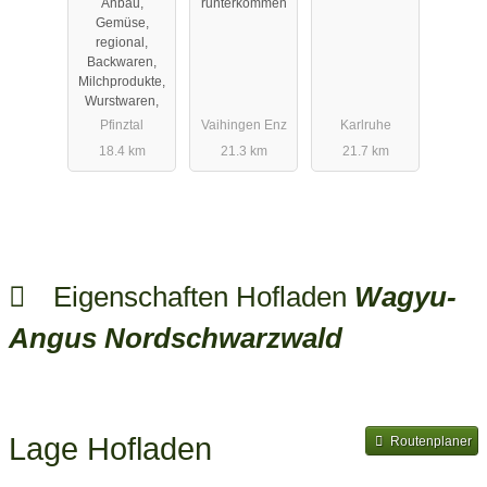
Anbau,
runterkommen
Gemüse,
regional,
Backwaren,
Milchprodukte,
Wurstwaren,
Pfinztal
Vaihingen Enz
Karlruhe
18.4 km
21.3 km
21.7 km
Eigenschaften Hofladen
Wagyu-
Angus Nordschwarzwald
Lage Hofladen
Routenplaner