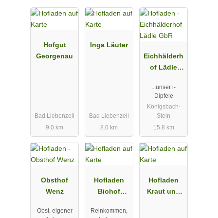
oder telefonisch über die aktuellen
Angebote
Hofgut
Inga Läuter
Georgenau
Eichhälderh
of Lädle
GbR
...unser i-
Dipfele
Königsbach-
Bad Liebenzell
Bad Liebenzell
Stein
9.0 km
8.0 km
15.8 km
Obsthof
Hofladen
Hofladen
Wenz
Biohof
Kraut und
Braun
Rüben
Obst, eigener
Reinkommen,