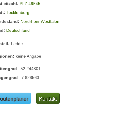
tleitzahl:
PLZ 49545
dt:
Tecklenburg
ndesland:
Nordrhein-Westfalen
nd:
Deutschland
steil:
Ledde
gionen:
keine Angabe
eitengrad
:
52.244801
ngengrad
:
7.828563
outenplaner
Kontakt