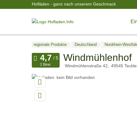
Hofläden - ganz nach unserem Geschmack
Ein
regionale Produkte
Deutschland
Nordrhein-Westfal
Windmühlenhof
2 Bew.
Windmühlenstraße 42
49545
Teckl