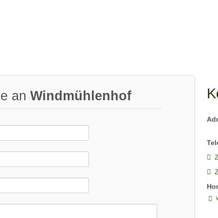
K
ge an
Windmühlenhof
Ad
Tel
Z
Ho