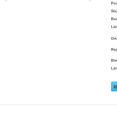
Pos
Sta
Bu
La
Ort
Re
Br
Lä
R