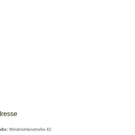
dresse
raße:
Windmühlenstraße 42