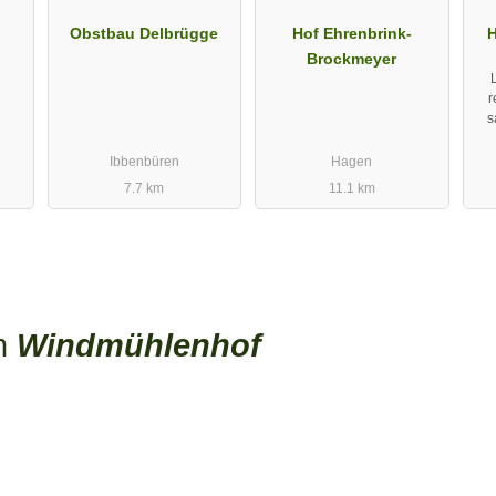
Obstbau Delbrügge
Hof Ehrenbrink-
H
Brockmeyer
r
s
Ibbenbüren
Hagen
7.7 km
11.1 km
en
Windmühlenhof