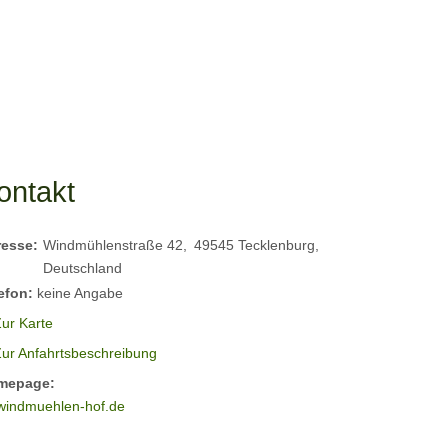
ontakt
resse:
Windmühlenstraße 42
49545
Tecklenburg
Deutschland
efon:
keine Angabe
ur Karte
Zur Anfahrtsbeschreibung
mepage:
windmuehlen-hof.de