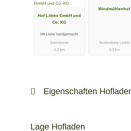
Windmühlenhof
Hof Löbke GmbH und
Co. KG
Mit Liebe handgemacht.
Ibbenbüren
Tecklenburg-Ledde
5.2 km
0.0 km
Eigenschaften Hoflad
Lage Hofladen