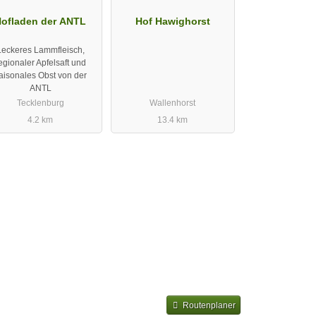
ofladen der ANTL
Hof Hawighorst
Leckeres Lammfleisch,
egionaler Apfelsaft und
aisonales Obst von der
ANTL
Tecklenburg
Wallenhorst
4.2 km
13.4 km
Routenplaner