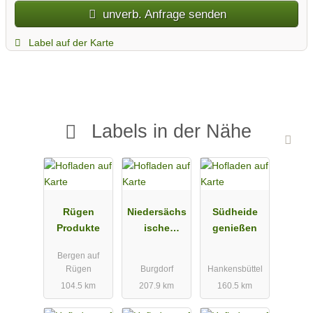
unverb. Anfrage senden
Label auf der Karte
Labels in der Nähe
Rügen
Niedersächs
Südheide
Produkte
ische
genießen
Spargelstraß
Bergen auf
e e.V
Rügen
Burgdorf
Hankensbüttel
104.5 km
207.9 km
160.5 km