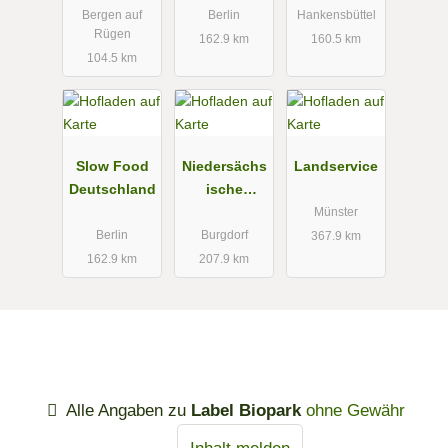
Bergen auf
Berlin
Hankensbüttel
Rügen
162.9 km
160.5 km
104.5 km
Slow Food
Niedersächs
Landservice
Deutschland
ische
Spargelstraß
Münster
e e.V
Berlin
Burgdorf
367.9 km
162.9 km
207.9 km
Alle Angaben zu
Label Biopark
ohne Gewähr
Inhalt melden