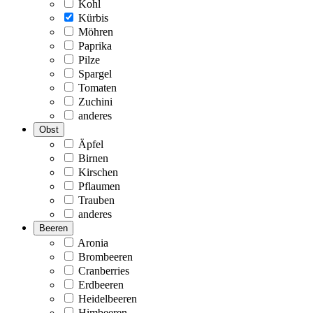
Kohl
Kürbis
Möhren
Paprika
Pilze
Spargel
Tomaten
Zuchini
anderes
Obst
Äpfel
Birnen
Kirschen
Pflaumen
Trauben
anderes
Beeren
Aronia
Brombeeren
Cranberries
Erdbeeren
Heidelbeeren
Himbeeren