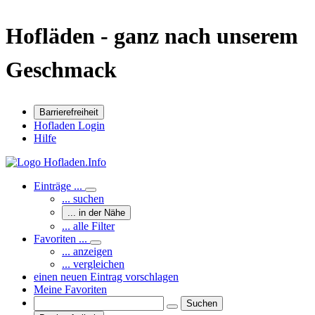
Hofläden - ganz nach unserem
Geschmack
Barrierefreiheit
Hofladen Login
Hilfe
Einträge ...
... suchen
... in der Nähe
... alle Filter
Favoriten ...
... anzeigen
... vergleichen
einen neuen Eintrag vorschlagen
Meine Favoriten
Suchen