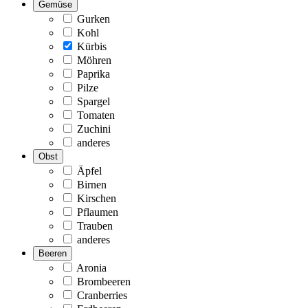
Gemüse
Gurken
Kohl
Kürbis
Möhren
Paprika
Pilze
Spargel
Tomaten
Zuchini
anderes
Obst
Äpfel
Birnen
Kirschen
Pflaumen
Trauben
anderes
Beeren
Aronia
Brombeeren
Cranberries