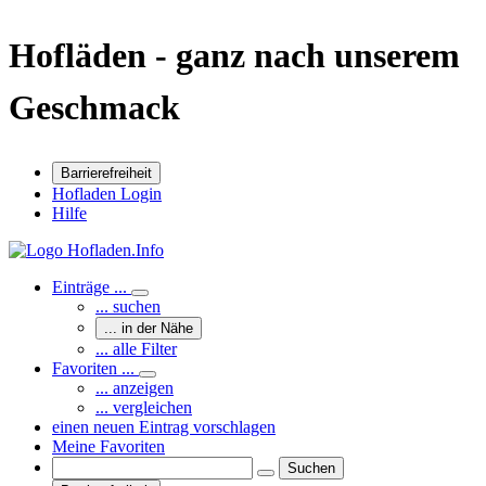
Hofläden - ganz nach unserem
Geschmack
Barrierefreiheit
Hofladen Login
Hilfe
Einträge ...
... suchen
... in der Nähe
... alle Filter
Favoriten ...
... anzeigen
... vergleichen
einen neuen Eintrag vorschlagen
Meine Favoriten
Suchen