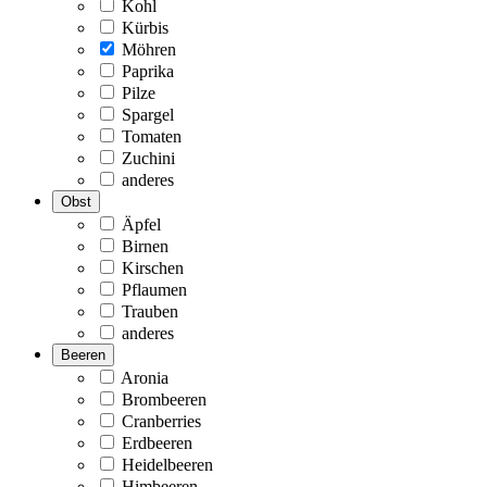
Kohl
Kürbis
Möhren
Paprika
Pilze
Spargel
Tomaten
Zuchini
anderes
Obst
Äpfel
Birnen
Kirschen
Pflaumen
Trauben
anderes
Beeren
Aronia
Brombeeren
Cranberries
Erdbeeren
Heidelbeeren
Himbeeren