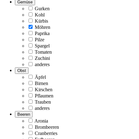
Gemüse
Gurken
Kohl
Kürbis
Möhren
Paprika
Pilze
Spargel
Tomaten
Zuchini
anderes
Obst
Äpfel
Birnen
Kirschen
Pflaumen
Trauben
anderes
Beeren
Aronia
Brombeeren
Cranberries