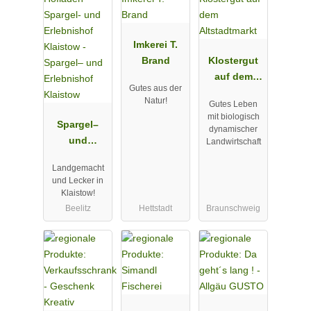
Imkerei T.
Brand
Klostergut
auf dem
Gutes aus der
Altstadtmark
Natur!
Gutes Leben
t
mit biologisch
Spargel–
dynamischer
und
Landwirtschaft
Erlebnishof
Landgemacht
Klaistow
und Lecker in
Klaistow!
Beelitz
Hettstadt
Braunschweig