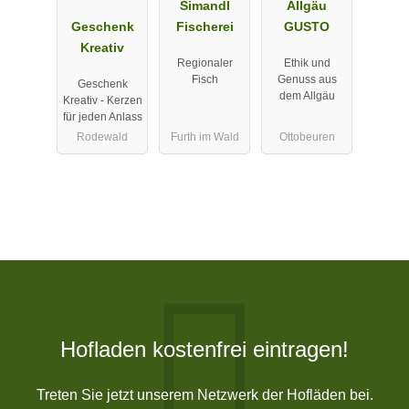
Simandl
Allgäu
Geschenk
Fischerei
GUSTO
Kreativ
Regionaler
Ethik und
Fisch
Genuss aus
Geschenk
dem Allgäu
Kreativ - Kerzen
für jeden Anlass
Rodewald
Furth im Wald
Ottobeuren
Hofladen kostenfrei eintragen!
Treten Sie jetzt unserem Netzwerk der Hofläden bei.