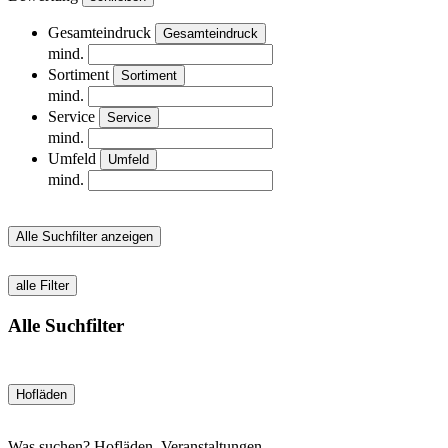
Gesamteindruck
Gesamteindruck
mind.
Sortiment
Sortiment
mind.
Service
Service
mind.
Umfeld
Umfeld
mind.
Alle Suchfilter anzeigen
alle Filter
Alle Suchfilter
Hofläden
Was suchen? Hofläden, Veranstaltungen...