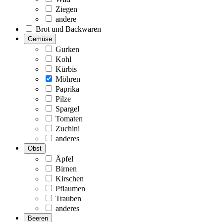
Ziegen
andere
Brot und Backwaren
Gemüse
Gurken
Kohl
Kürbis
Möhren
Paprika
Pilze
Spargel
Tomaten
Zuchini
anderes
Obst
Äpfel
Birnen
Kirschen
Pflaumen
Trauben
anderes
Beeren