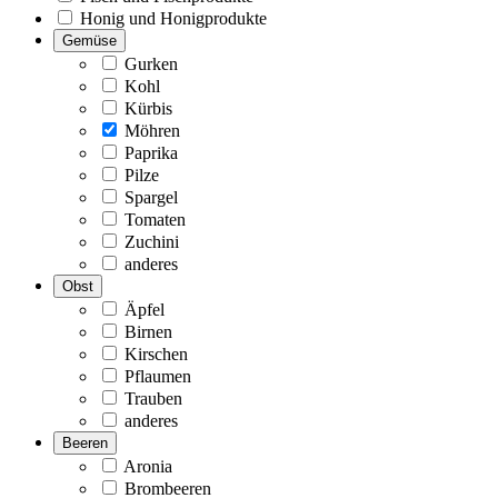
Honig und Honigprodukte
Gemüse
Gurken
Kohl
Kürbis
Möhren
Paprika
Pilze
Spargel
Tomaten
Zuchini
anderes
Obst
Äpfel
Birnen
Kirschen
Pflaumen
Trauben
anderes
Beeren
Aronia
Brombeeren