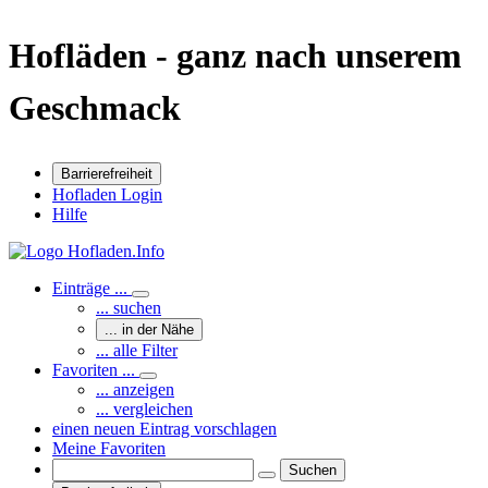
Hofläden - ganz nach unserem
Geschmack
Barrierefreiheit
Hofladen Login
Hilfe
Einträge ...
... suchen
... in der Nähe
... alle Filter
Favoriten ...
... anzeigen
... vergleichen
einen neuen Eintrag vorschlagen
Meine Favoriten
Suchen