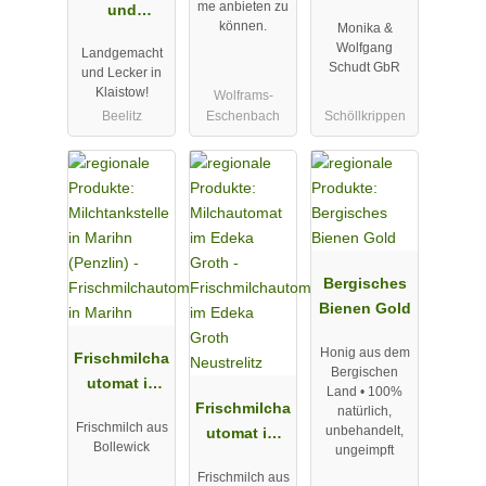
me anbieten zu
und
können.
Monika &
Erlebnishof
Wolfgang
Landgemacht
Klaistow
Schudt GbR
und Lecker in
Klaistow!
Wolframs-
Beelitz
Eschenbach
Schöllkrippen
Bergisches
Bienen Gold
Honig aus dem
Frischmilcha
Bergischen
utomat in
Land • 100%
Marihn
Frischmilcha
natürlich,
Frischmilch aus
unbehandelt,
utomat im
Bollewick
ungeimpft
Edeka Groth
Frischmilch aus
Neustrelitz