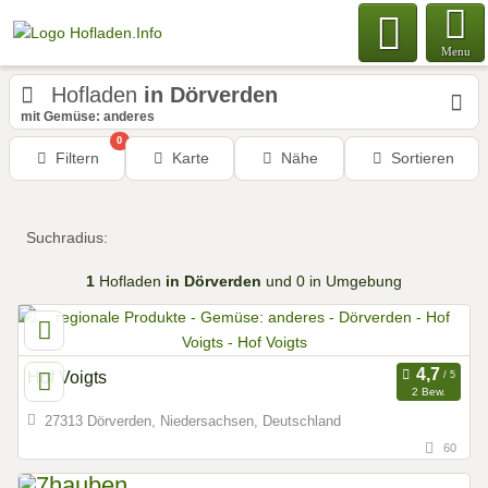
Menu
Hofladen
in Dörverden
mit Gemüse: anderes
0
Filtern
Karte
Nähe
Sortieren
Suchradius:
1
Hofladen
in Dörverden
und 0 in Umgebung
Hof Voigts
2 Bew.
27313 Dörverden, Niedersachsen, Deutschland
60