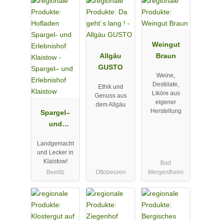
Weingut
Allgäu
Braun
GUSTO
Weine,
Destiilate,
Ethik und
Liköre aus
Genuss aus
eigener
dem Allgäu
Herstellung
Spargel–
und
Erlebnishof
Landgemacht
Klaistow
und Lecker in
Klaistow!
Bad
Beelitz
Ottobeuren
Mergentheim