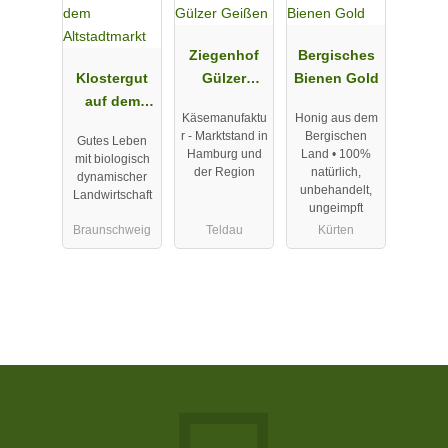
Ziegenhof
Bergisches
Klostergut
Gülzer
Bienen Gold
auf dem
Geißen
Käsemanufaktu
Honig aus dem
Altstadtmark
r - Marktstand in
Bergischen
Gutes Leben
t
Hamburg und
Land • 100%
mit biologisch
der Region
natürlich,
dynamischer
unbehandelt,
Landwirtschaft
ungeimpft
Braunschweig
Teldau
Kürten