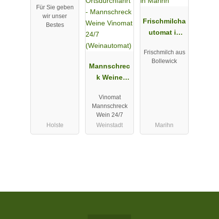
Für Sie geben
wir unser
Frischmilcha
Bestes
utomat in
Marihn
Frischmilch aus
Bollewick
Mannschrec
k Weine
Vinomat 24/7
Vinomat
(Weinautom
Mannschreck
at)
Wein 24/7
Holste
Weinstadt
Marihn