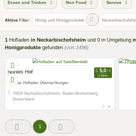
Essen und Trinken
Non Food
Service
Aktive
Filter:
Honig und Honigprodukte
Neckarbischofsh
1
Hofladen
in Neckarbischofsheim
und 0 in Umgebung
m
Honigprodukte
gefunden
(von 1496)
Nonies Hof
2 Bew.
Alpakas Hofladen Übernachtungen
74924 Neckarbischofsheim, Baden-Württemberg,
Deutschland
42
1