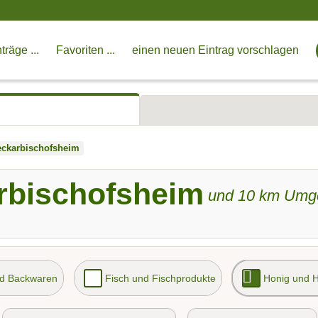
träge ...
Favoriten ...
einen neuen Eintrag vorschlagen
ckarbischofsheim
rbischofsheim
und
10
km Umg
nd Backwaren
Fisch und Fischprodukte
Honig und 