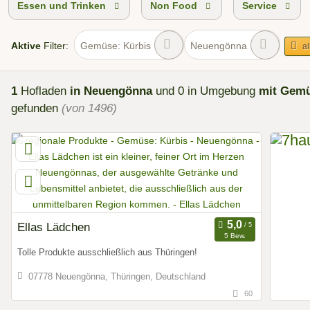
Essen und Trinken
Non Food
Service
Aktive
Filter:
Gemüse: Kürbis
Neuengönna
al
1
Hofladen
in Neuengönna
und 0 in Umgebung
mit Gemü
gefunden
(von 1496)
Ellas Lädchen
5 Bew.
Tolle Produkte ausschließlich aus Thüringen!
07778 Neuengönna, Thüringen, Deutschland
60