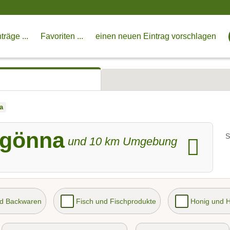
träge ...
Favoriten ...
einen neuen Eintrag vorschlagen
a
ngönna
S
und
10
km Umgebung
nd Backwaren
Fisch und Fischprodukte
Honig und 