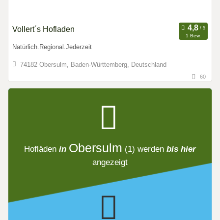
Vollert´s Hofladen
1 Bew.
Natürlich.Regional.Jederzeit
74182 Obersulm, Baden-Württemberg, Deutschland
60
Obersulm
Hofläden
in
(1)
werden
bis hier
angezeigt