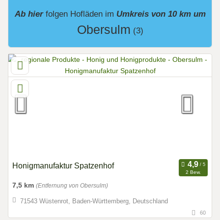
Ab hier
folgen
Hofläden
im
Umkreis von 10 km um
Obersulm
(3)
Honigmanufaktur Spatzenhof
2 Bew.
7,5 km
(Entfernung von Obersulm)
71543 Wüstenrot, Baden-Württemberg, Deutschland
60