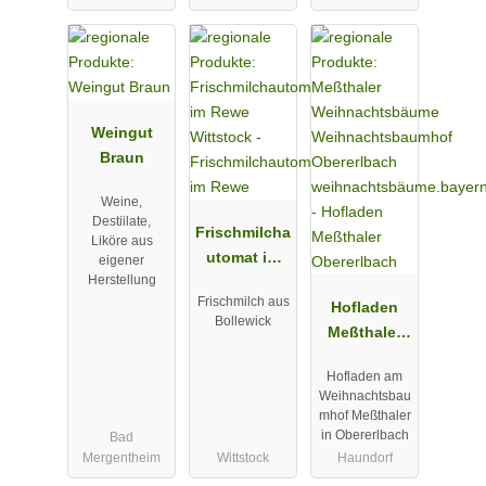
Weingut
Braun
Weine,
Destiilate,
Frischmilcha
Liköre aus
utomat im
eigener
Herstellung
Rewe
Frischmilch aus
Hofladen
Bollewick
Meßthaler
Obererlbach
Hofladen am
Weihnachtsbau
mhof Meßthaler
in Obererlbach
Bad
Mergentheim
Wittstock
Haundorf