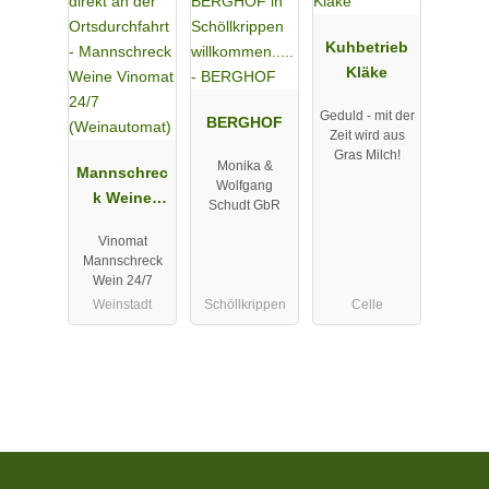
Kuhbetrieb
Kläke
Geduld - mit der
BERGHOF
Zeit wird aus
Gras Milch!
Monika &
Mannschrec
Wolfgang
k Weine
Schudt GbR
Vinomat 24/7
Vinomat
(Weinautom
Mannschreck
at)
Wein 24/7
Weinstadt
Schöllkrippen
Celle