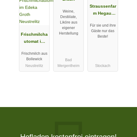
Straussenfar
Weine,
m Hegau-
Destiilate,
Bodensee
Liköre aus
Für sie und ihre
eigener
Gäste nur das
Herstellung
Frischmilcha
Beste!
utomat im
Edeka Groth
Frischmilch aus
Neustrelitz
Bollewick
Bad
Neustrelitz
Mergentheim
Stockach
Hofladen kostenfrei eintragen!