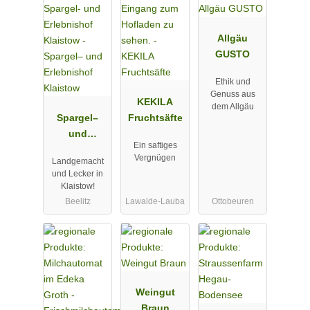
Allgäu
GUSTO
Ethik und
Genuss aus
KEKILA
dem Allgäu
Spargel–
Fruchtsäfte
und
Ein saftiges
Erlebnishof
Vergnügen
Landgemacht
Klaistow
und Lecker in
Klaistow!
Beelitz
Lawalde-Lauba
Ottobeuren
Weingut
Braun