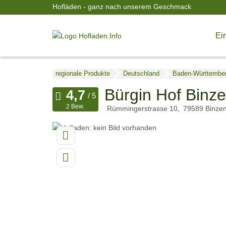
Hofläden - ganz nach unserem Geschmack
Ein
regionale Produkte
Deutschland
Baden-Württembe
Bürgin Hof Binz
2 Bew.
Rümmingerstrasse 10
79589
Binze