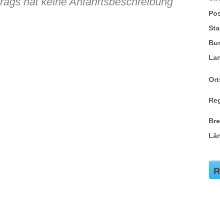
trags hat keine Anfahrtsbeschreibung
Pos
Sta
Bu
La
Ort
Re
Br
Lä
R