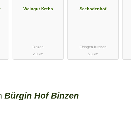
e
Weingut Krebs
Seebodenhof
Binzen
Efringen-Kirchen
2.0 km
5.8 km
en
Bürgin Hof Binzen