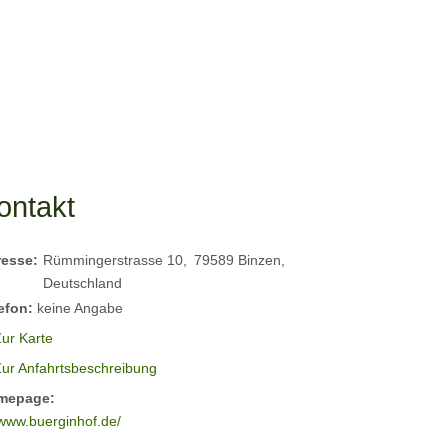
ontakt
resse:
Rümmingerstrasse 10
79589
Binzen
Deutschland
efon:
keine Angabe
ur Karte
Zur Anfahrtsbeschreibung
mepage:
www.buerginhof.de/