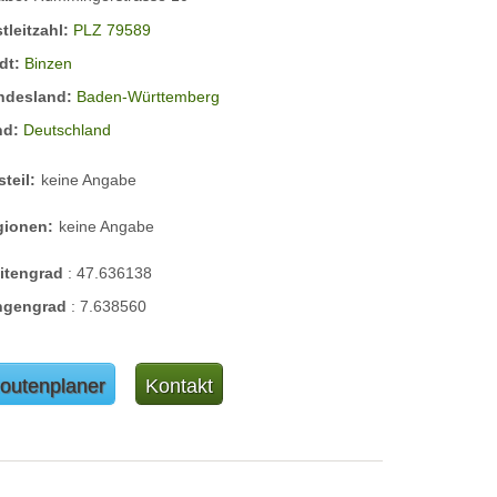
tleitzahl:
PLZ 79589
dt:
Binzen
ndesland:
Baden-Württemberg
nd:
Deutschland
steil:
keine Angabe
gionen:
keine Angabe
eitengrad
:
47.636138
ngengrad
:
7.638560
outenplaner
Kontakt