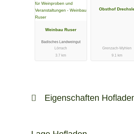
Obsthof Drechsl
Weinbau Ruser
Badisches Landweingut
Lörrach
Grenzach-Wyhlen
3.7 km
9.1 km
Eigenschaften Hoflad
Lage Hofladen