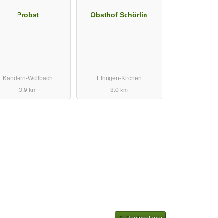
Probst
Obsthof Schörlin
Kandern-Wollbach
Efringen-Kirchen
3.9 km
8.0 km
Routenplaner