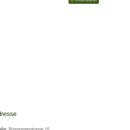
dresse
raße:
Rümmingerstrasse 10