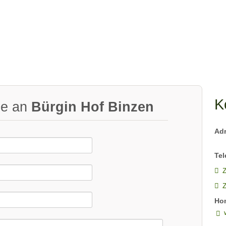
K
ge an
Bürgin Hof Binzen
Ad
Tel
Z
Ho