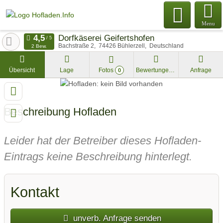
Menu
Dorfkäserei Geifertshofen
Bachstraße 2
74426
Bühlerzell
Deutschland
2 Bew.
Übersicht
Lage
Fotos
Bewertungen
Anfrage
0
Beschreibung Hofladen
Leider hat der Betreiber dieses Hofladen-
Eintrags keine Beschreibung hinterlegt.
Kontakt
unverb. Anfrage senden