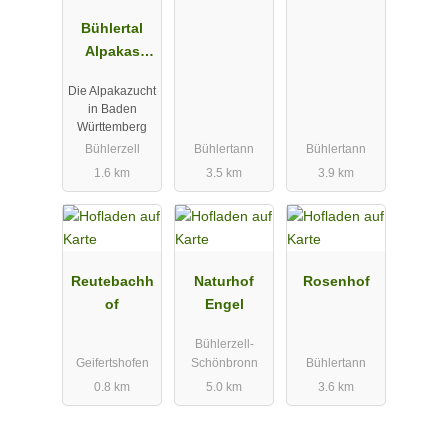
Bühlertal
Alpakas
GbR
Die Alpakazucht
in Baden
Württemberg
Bühlerzell
Bühlertann
Bühlertann
1.6 km
3.5 km
3.9 km
Reutebachh
Naturhof
Rosenhof
of
Engel
Bühlerzell-
Geifertshofen
Schönbronn
Bühlertann
0.8 km
5.0 km
3.6 km