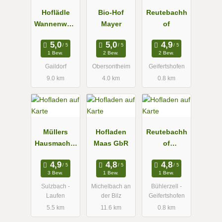
Hoflädle
Bio-Hof
Reutebachh
Wannenwets
Mayer
of
ch
1 Bew.
2 Bew.
2 Bew.
Gaildorf
Obersontheim
Geifertshofen
9.0 km
4.0 km
0.8 km
Müllers
Hofladen
Reutebachh
Hausmacher
Maas GbR
of
Lädle
Milchschafs
pezialitäten
3 Bew.
1 Bew.
1 Bew.
Sulzbach -
Michelbach an
Bühlerzell -
Laufen
der Bilz
Geifertshofen
5.5 km
11.6 km
0.8 km