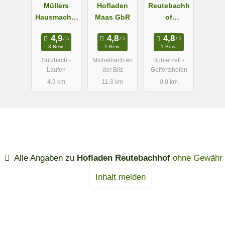
Müllers
Hofladen
Reutebachh
Hausmacher
Maas GbR
of
Lädle
Milchschafs
pezialitäten
3 Bew.
1 Bew.
1 Bew.
Sulzbach -
Michelbach an
Bühlerzell -
Laufen
der Bilz
Geifertshofen
4.9 km
11.3 km
0.0 km
Alle Angaben zu
Hofladen Reutebachhof
ohne Gewähr
Inhalt melden