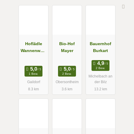
Hoflädle
Bio-Hof
Bauernhof
Wannenwets
Mayer
Burkart
ch
2 Bew.
1 Bew.
2 Bew.
Michelbach an
Gaildorf
Obersontheim
der Bilz
8.3 km
3.6 km
13.2 km