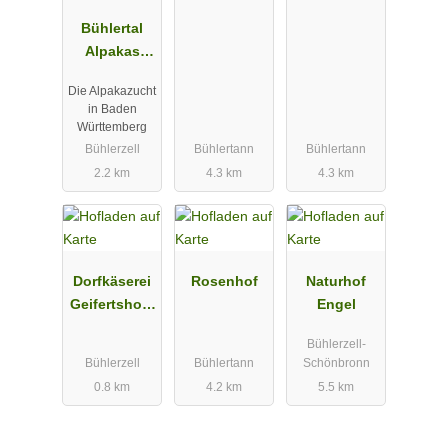
Bühlertal
Alpakas
GbR
Die Alpakazucht
in Baden
Württemberg
Bühlerzell
Bühlertann
Bühlertann
2.2 km
4.3 km
4.3 km
Dorfkäserei
Rosenhof
Naturhof
Geifertshofe
Engel
n
Bühlerzell-
Bühlerzell
Bühlertann
Schönbronn
0.8 km
4.2 km
5.5 km