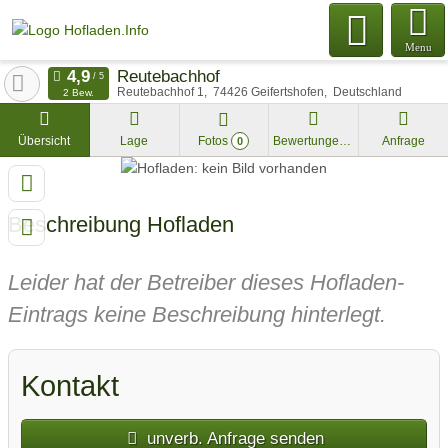
Menu
Reutebachhof
Reutebachhof 1
74426
Geifertshofen
Deutschland
2 Bew.
Übersicht
Lage
Fotos
Bewertungen
Anfrage
0
Beschreibung Hofladen
Leider hat der Betreiber dieses Hofladen-
Eintrags keine Beschreibung hinterlegt.
Kontakt
unverb. Anfrage senden