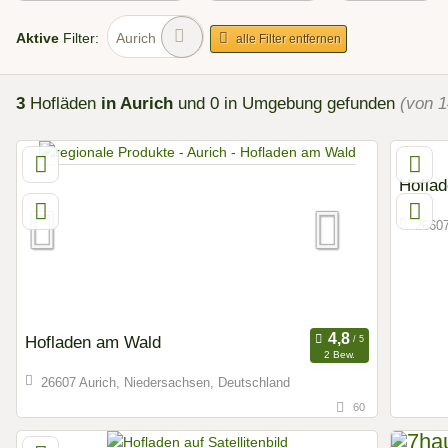
Aktive
Filter:
Aurich
alle Filter entfernen
3
Hofläden
in Aurich
und 0 in Umgebung
gefunden
(von 1
Hoflad
26607
Hofladen am Wald
2 Bew.
26607 Aurich, Niedersachsen, Deutschland
60