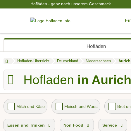
Hofläden - ganz nach unserem Geschmack
Ein
Hofläden
Hofladen-Übersicht
Deutschland
Niedersachsen
Aurich
Hofladen
in Auric
Milch und Käse
Fleisch und Wurst
Brot u
Essen und Trinken
Non Food
Service