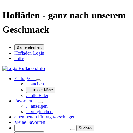
Hofläden - ganz nach unserem
Geschmack
Barrierefreiheit
Hofladen Login
Hilfe
Einträge ...
... suchen
... in der Nähe
... alle Filter
Favoriten ...
... anzeigen
... vergleichen
einen neuen Eintrag vorschlagen
Meine Favoriten
Suchen