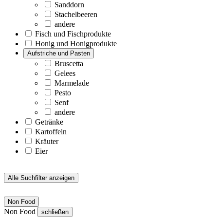
Sanddorn
Stachelbeeren
andere
Fisch und Fischprodukte
Honig und Honigprodukte
Aufstriche und Pasten
Bruscetta
Gelees
Marmelade
Pesto
Senf
andere
Getränke
Kartoffeln
Kräuter
Eier
Alle Suchfilter anzeigen
Non Food
Non Food
schließen