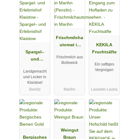
Frischmilcha
utomat in
KEKILA
Spargel–
Marihn
Fruchtsäfte
Frischmilch aus
und
Bollewick
Ein saftiges
Erlebnishof
Vergnügen
Landgemacht
Klaistow
und Lecker in
Klaistow!
Beelitz
Marihn
Lawalde-Lauba
Weingut
Bergisches
Braun