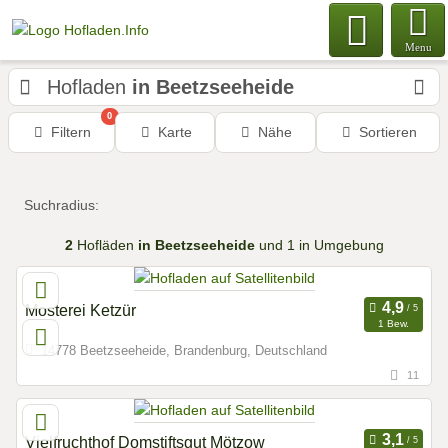
Menu
Hofladen
in Beetzseeheide
0
Filtern
Karte
Nähe
Sortieren
Suchradius:
2
Hofläden
in Beetzseeheide
und 1 in Umgebung
Mosterei Ketzür
1 Bew.
14778 Beetzseeheide, Brandenburg, Deutschland
11
Vielfruchthof Domstiftsgut Mötzow