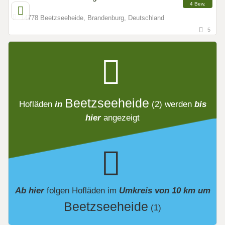
4 Bew.
14778 Beetzseeheide, Brandenburg, Deutschland
5
Beetzseeheide
Hofläden
in
(2)
werden
bis
hier
angezeigt
Ab hier
folgen
Hofläden
im
Umkreis von 10 km um
Beetzseeheide
(1)