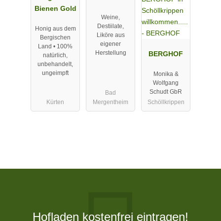
Bienen Gold
Weine,
Destiilate,
Honig aus dem
Liköre aus
Bergischen
eigener
Land • 100%
Herstellung
BERGHOF
natürlich,
unbehandelt,
ungeimpft
Monika &
Wolfgang
Schudt GbR
Bad
Kürten
Mergentheim
Schöllkrippen
Hofladen kostenfrei eintragen!