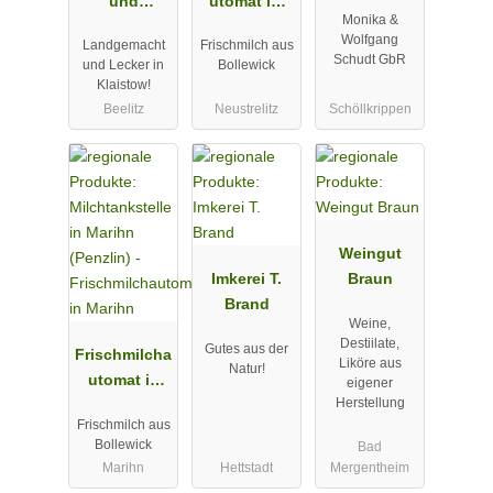
und
utomat im
Monika &
Erlebnishof
Edeka Groth
Wolfgang
Landgemacht
Frischmilch aus
Klaistow
Neustrelitz
Schudt GbR
und Lecker in
Bollewick
Klaistow!
Beelitz
Neustrelitz
Schöllkrippen
Weingut
Imkerei T.
Braun
Brand
Weine,
Destiilate,
Gutes aus der
Frischmilcha
Liköre aus
Natur!
utomat in
eigener
Herstellung
Marihn
Frischmilch aus
Bollewick
Bad
Marihn
Hettstadt
Mergentheim