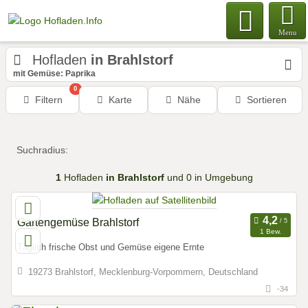
Menu
Hofladen
in Brahlstorf
mit Gemüse: Paprika
0
Filtern
Karte
Nähe
Sortieren
Suchradius:
1
Hofladen
in Brahlstorf
und 0 in Umgebung
Gartengemüse Brahlstorf
1 Bew.
Täglich frische Obst und Gemüse eigene Ernte
19273 Brahlstorf, Mecklenburg-Vorpommern, Deutschland
-34