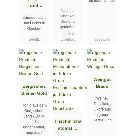
für jeden Anlass
und
Natürlich
Erlebnishof
schenken.
Landgemacht
Klaistow
Regional
und Lecker in
genießen.
Klaistow!
Lippetal -
Beelitz
Lippborg
Rodewald
Weingut
Bergisches
Braun
Bienen Gold
Weine,
Destiilate,
Honig aus dem
Liköre aus
Bergischen
eigener
Land • 100%
Herstellung
Frischmilcha
natürlich,
unbehandelt,
utomat im
ungeimpft
Edeka Groth