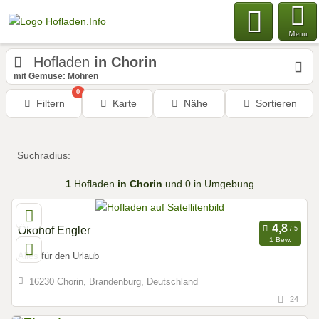
Menu
Hofladen
in Chorin
mit Gemüse: Möhren
0
Filtern
Karte
Nähe
Sortieren
Suchradius:
1
Hofladen
in Chorin
und 0 in Umgebung
Ökohof Engler
1 Bew.
Alles für den Urlaub
16230 Chorin, Brandenburg, Deutschland
24