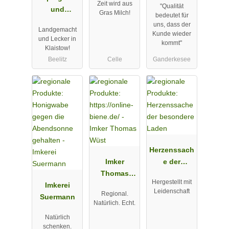
Zeit wird aus
"Qualität
und
Gras Milch!
bedeutet für
Erlebnishof
uns, dass der
Landgemacht
Klaistow
Kunde wieder
und Lecker in
kommt"
Klaistow!
Beelitz
Celle
Ganderkesee
Herzenssach
Imker
e der
Thomas
besondere
Hergestellt mit
Imkerei
Wüst
Laden
Leidenschaft
Regional.
Suermann
Natürlich. Echt.
Natürlich
schenken.