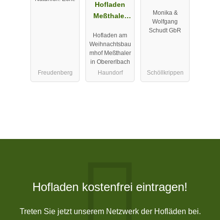
Hofladen
Monika &
Meßthaler
Wolfgang
Obererlbach
Schudt GbR
Hofladen am
Weihnachtsbau
mhof Meßthaler
in Obererlbach
Freudenberg
Haundorf
Schöllkrippen
Hofladen kostenfrei eintragen!
Treten Sie jetzt unserem Netzwerk der Hofläden bei.