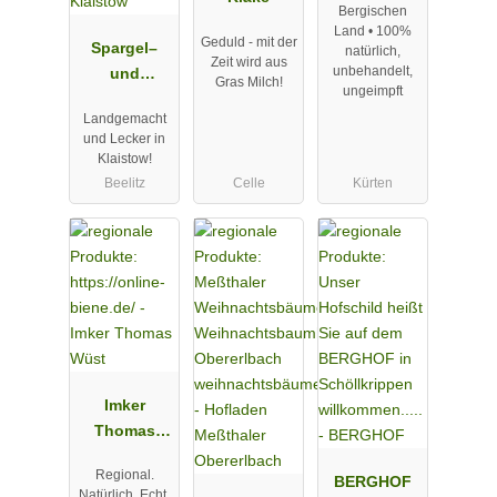
Bergischen
Land • 100%
Geduld - mit der
Spargel–
natürlich,
Zeit wird aus
unbehandelt,
und
Gras Milch!
ungeimpft
Erlebnishof
Landgemacht
Klaistow
und Lecker in
Klaistow!
Beelitz
Celle
Kürten
Imker
Thomas
Wüst
Regional.
BERGHOF
Natürlich. Echt.