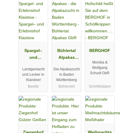
Spargel–
Bühlertal
BERGHOF
und
Alpakas
Monika &
Erlebnishof
GbR
Wolfgang
Landgemacht
Die Alpakazucht
Klaistow
Schudt GbR
und Lecker in
in Baden
Klaistow!
Württemberg
Beelitz
Bühlerzell
Schöllkrippen
Ziegenhof
Weihnachts