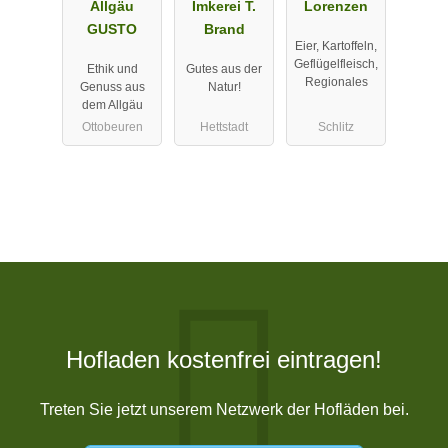
Allgäu
Imkerei T.
Lorenzen
GUSTO
Brand
Eier, Kartoffeln,
Geflügelfleisch,
Ethik und
Gutes aus der
Regionales
Genuss aus
Natur!
dem Allgäu
Ottobeuren
Hettstadt
Schlitz
Hofladen kostenfrei eintragen!
Treten Sie jetzt unserem Netzwerk der Hofläden bei.