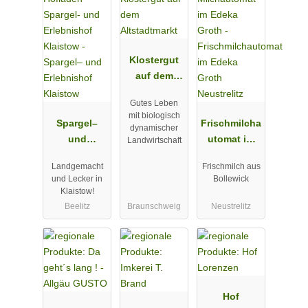
Klostergut
auf dem
Altstadtmark
Gutes Leben
t
mit biologisch
Spargel–
Frischmilcha
dynamischer
und
utomat im
Landwirtschaft
Erlebnishof
Edeka Groth
Landgemacht
Frischmilch aus
Klaistow
Neustrelitz
und Lecker in
Bollewick
Klaistow!
Beelitz
Braunschweig
Neustrelitz
Hof